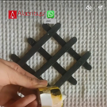
Join
Us